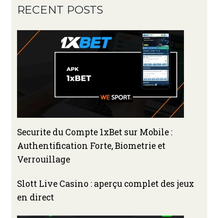
RECENT POSTS
Securite du Compte 1xBet sur Mobile :
Authentification Forte, Biometrie et
Verrouillage
Slott Live Casino : aperçu complet des jeux
en direct