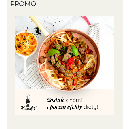
PROMO