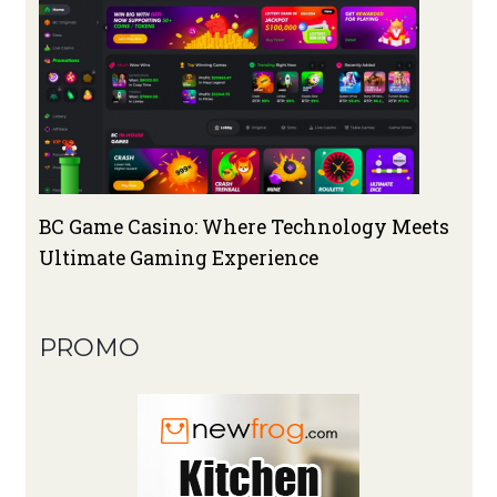
BC Game Casino: Where Technology Meets
Ultimate Gaming Experience
PROMO