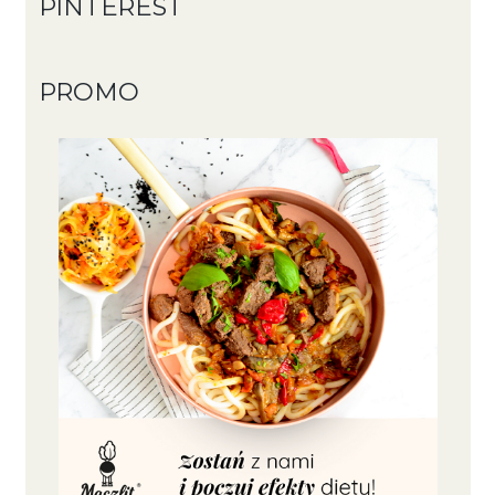
PINTEREST
PROMO