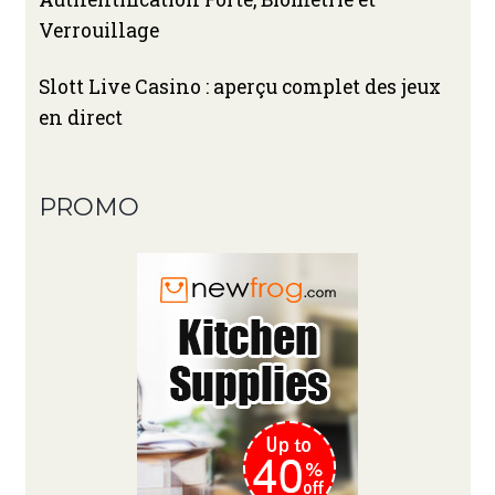
Verrouillage
Slott Live Casino : aperçu complet des jeux
en direct
PROMO