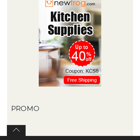
PROMO