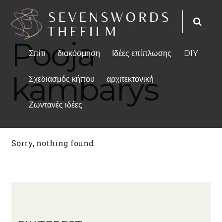
Pooja
Σπίτι
διακόσμηση
Ιδέες επίπλωσης
DIY
kambarys
Σχεδιασμός κήπου
αρχιτεκτονική
Ζωντανές ιδέες
Sorry, nothing found.