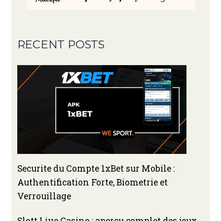
RECENT POSTS
Securite du Compte 1xBet sur Mobile :
Authentification Forte, Biometrie et
Verrouillage
Slott Live Casino : aperçu complet des jeux