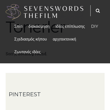
Tonerler
Σπίτι
διακόσμηση
Ιδέες επίπλωσης
DIY
Σχεδιασμός κήπου
αρχιτεκτονική
Ζωντανές ιδέες
Sorry, nothing found.
PINTEREST