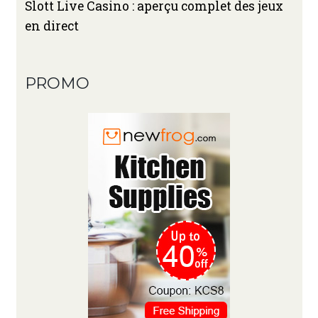
Slott Live Casino : aperçu complet des jeux
en direct
PROMO