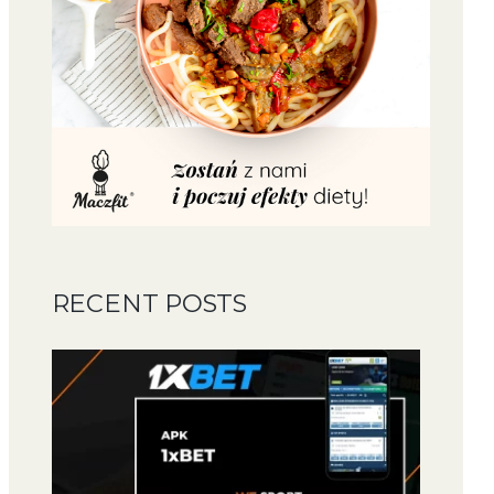
RECENT POSTS