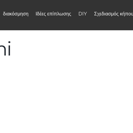
διακόσμηση
Ιδέες επίπλωσης
DIY
Σχεδιασμός κήπο
mi