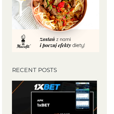
RECENT POSTS