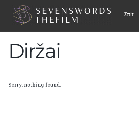
Σπίτι
Diržai
Sorry, nothing found.