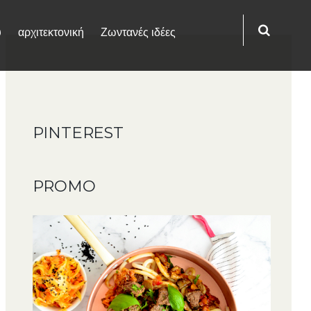
υ
αρχιτεκτονική
Ζωντανές ιδέες
PINTEREST
PROMO