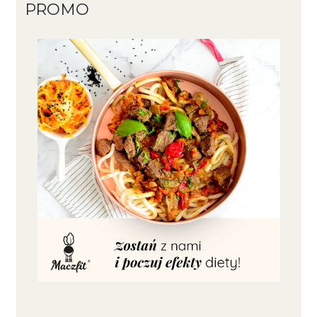
PROMO