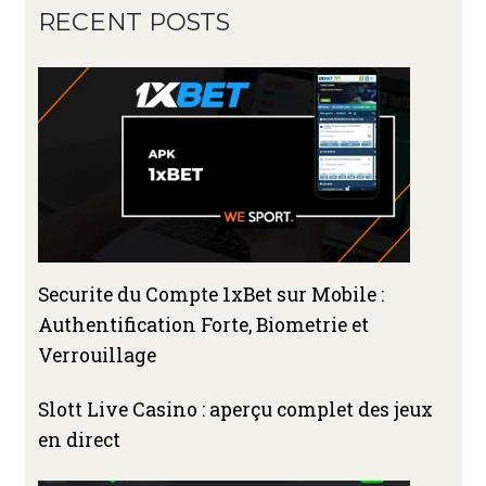
RECENT POSTS
Securite du Compte 1xBet sur Mobile :
Authentification Forte, Biometrie et
Verrouillage
Slott Live Casino : aperçu complet des jeux
en direct