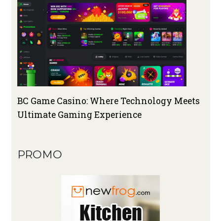
BC Game Casino: Where Technology Meets
Ultimate Gaming Experience
PROMO