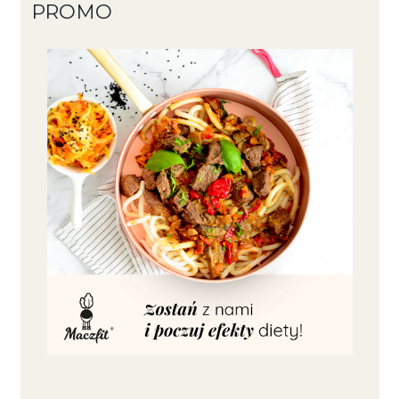
PROMO