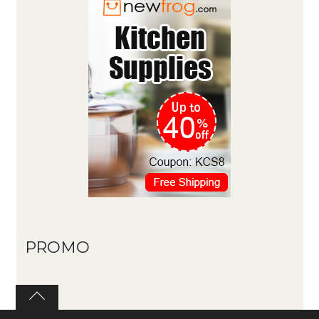
PROMO