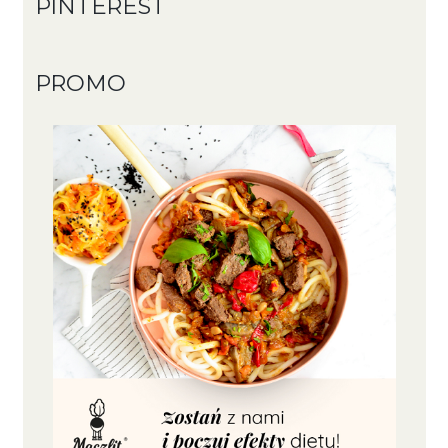
PINTEREST
PROMO