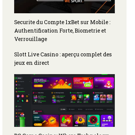
Securite du Compte 1xBet sur Mobile :
Authentification Forte, Biometrie et
Verrouillage
Slott Live Casino : aperçu complet des
jeux en direct