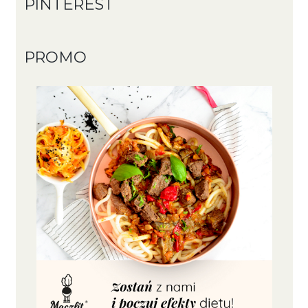
PINTEREST
PROMO