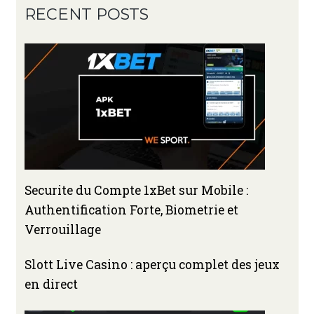
RECENT POSTS
Securite du Compte 1xBet sur Mobile :
Authentification Forte, Biometrie et
Verrouillage
Slott Live Casino : aperçu complet des jeux
en direct