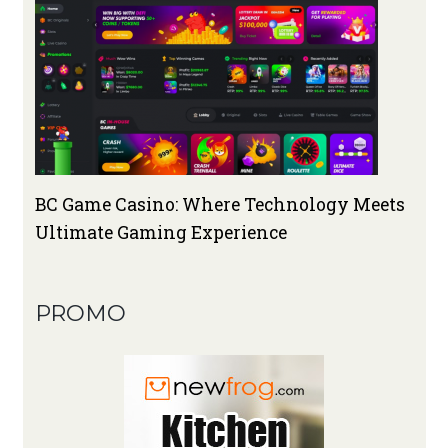
BC Game Casino: Where Technology Meets
Ultimate Gaming Experience
PROMO