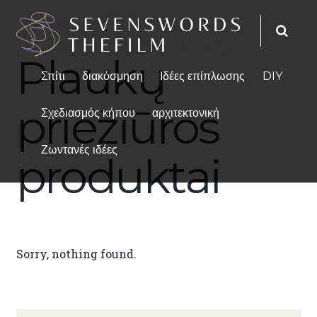
Plaukų
Σπίτι
διακόσμηση
Ιδέες επίπλωσης
DIY
priežiūros
Σχεδιασμός κήπου
αρχιτεκτονική
Ζωντανές ιδέες
produktai
Sorry, nothing found.