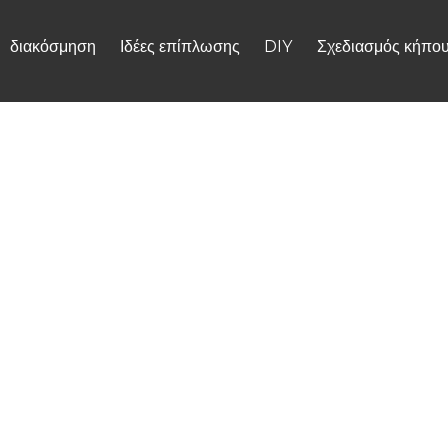
διακόσμηση
Ιδέες επίπλωσης
DIY
Σχεδιασμός κήπο