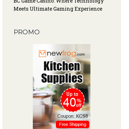
BC Game Casino: Where Technology
Meets Ultimate Gaming Experience
PROMO